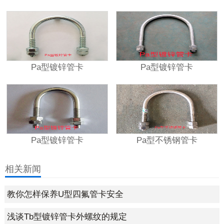
Pa型镀锌管卡
Pa型镀锌管卡
Pa型镀锌管卡
Pa型不锈钢管卡
相关新闻
教你怎样保养U型四氟管卡安全
浅谈Tb型镀锌管卡外螺纹的规定